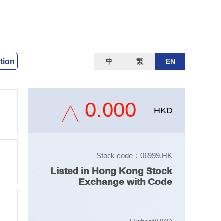
ation
中
繁
EN
0.000
HKD
Stock code：06999.HK
Listed in Hong Kong Stock
Exchange with Code