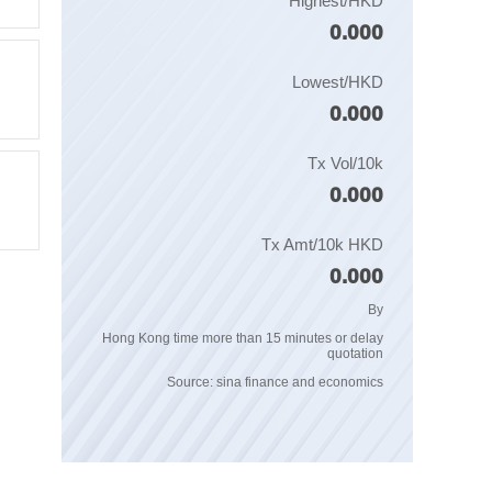
Highest/HKD
0.000
Lowest/HKD
0.000
Tx Vol/10k
0.000
Tx Amt/10k HKD
0.000
By
Hong Kong time more than 15 minutes or delay
quotation
Source: sina finance and economics