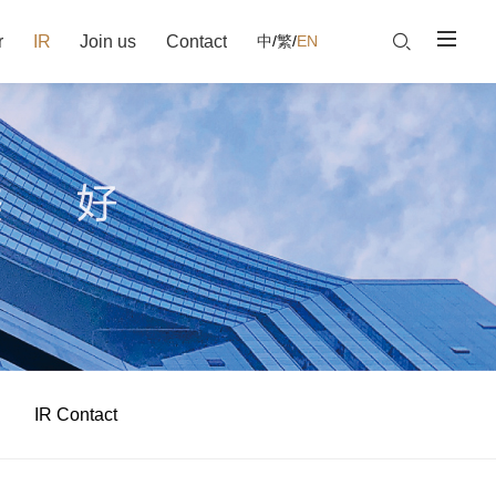
r
IR
Join us
Contact
中
/
繁
/
EN
IR Contact