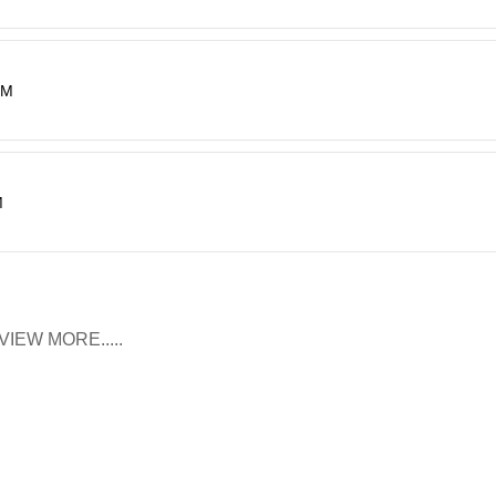
RM
M
VIEW MORE.....